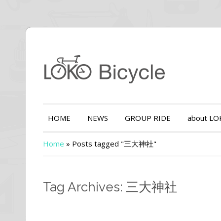
HOME
NEWS
GROUP RIDE
about L
Home
»
Posts tagged "三大神社"
Tag Archives: 三大神社