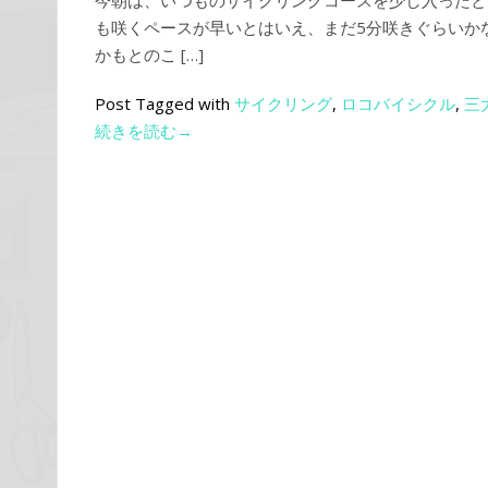
今朝は、いつものサイクリングコースを少し入ったと
も咲くペースが早いとはいえ、まだ5分咲きぐらいか
かもとのこ […]
Post Tagged with
サイクリング
,
ロコバイシクル
,
三
続きを読む→