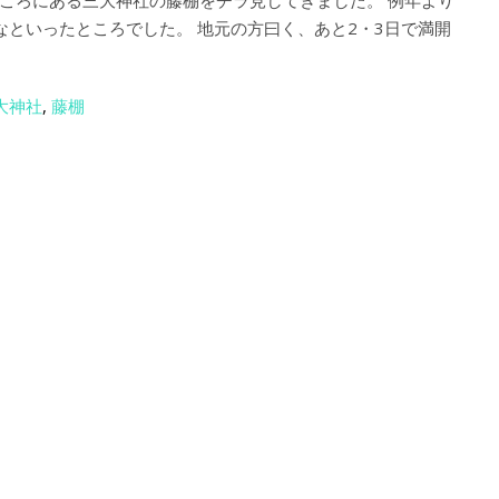
ころにある三大神社の藤棚をチラ見してきました。 例年より
なといったところでした。 地元の方曰く、あと2・3日で満開
大神社
,
藤棚