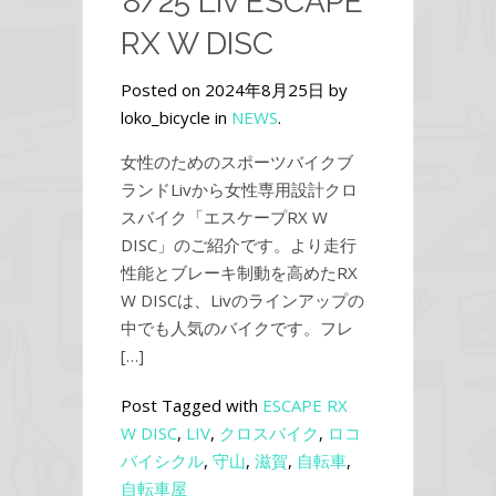
8/25 Liv ESCAPE
RX W DISC
Posted on 2024年8月25日 by
loko_bicycle in
NEWS
.
女性のためのスポーツバイクブ
ランドLivから女性専用設計クロ
スバイク「エスケープRX W
DISC」のご紹介です。より走行
性能とブレーキ制動を高めたRX
W DISCは、Livのラインアップの
中でも人気のバイクです。フレ
[…]
Post Tagged with
ESCAPE RX
W DISC
,
LIV
,
クロスバイク
,
ロコ
バイシクル
,
守山
,
滋賀
,
自転車
,
自転車屋