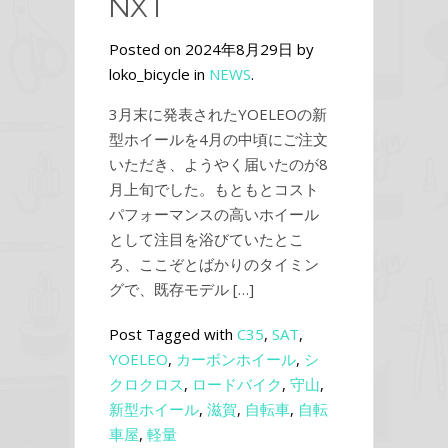
NXT
Posted on 2024年8月29日 by
loko_bicycle in
NEWS
.
3月末に発表されたYOELEOの新
型ホイールを4月の中頃にご注文
いただき、ようやく届いたのが8
月上旬でした。もともとコスト
パフォーマンスの高いホイール
として注目を浴びていたとこ
ろ、ここぞとばかりのタイミン
グで、既存モデル […]
Post Tagged with
C35
,
SAT
,
YOELEO
,
カーボンホイール
,
シ
クロクロス
,
ロードバイク
,
守山
,
新型ホイール
,
滋賀
,
自転車
,
自転
車屋
,
軽量