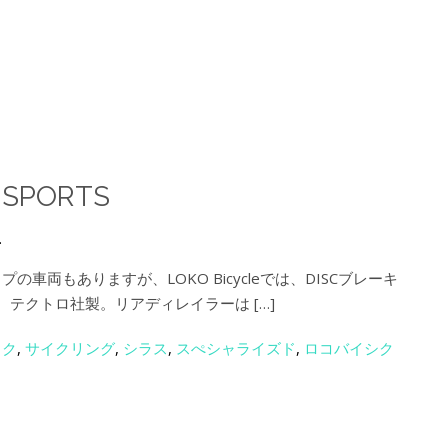
S SPORTS
.
イプの車両もありますが、LOKO Bicycleでは、DISCブレーキ
、テクトロ社製。リアディレイラーは […]
イク
,
サイクリング
,
シラス
,
スぺシャライズド
,
ロコバイシク