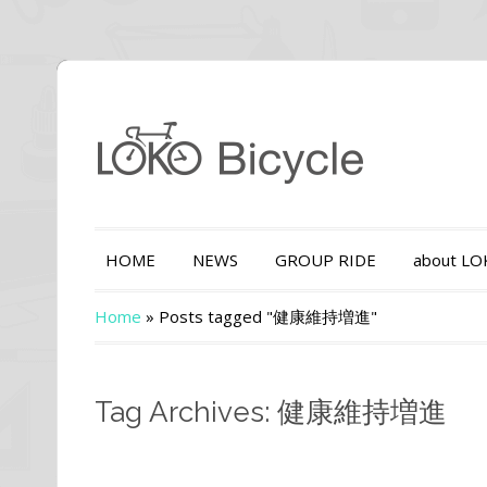
HOME
NEWS
GROUP RIDE
about L
Home
»
Posts tagged "健康維持増進"
Tag Archives: 健康維持増進