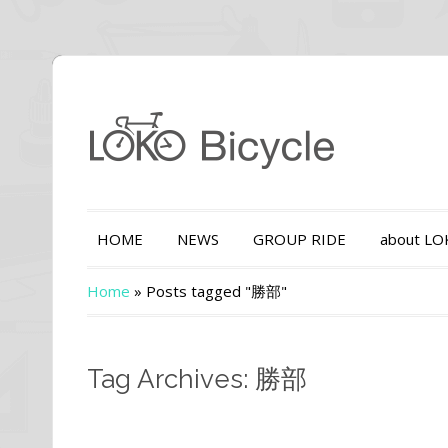
HOME
NEWS
GROUP RIDE
about L
Home
»
Posts tagged "勝部"
Tag Archives: 勝部