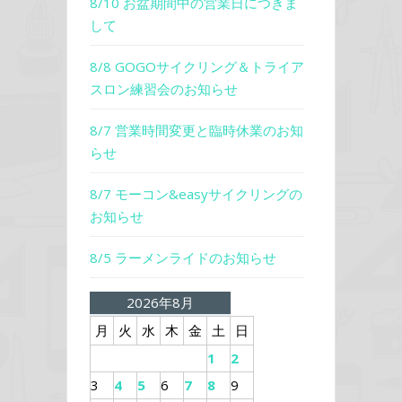
8/10 お盆期間中の営業日につきま
して
8/8 GOGOサイクリング＆トライア
スロン練習会のお知らせ
8/7 営業時間変更と臨時休業のお知
らせ
8/7 モーコン&easyサイクリングの
お知らせ
8/5 ラーメンライドのお知らせ
2026年8月
月
火
水
木
金
土
日
1
2
3
4
5
6
7
8
9