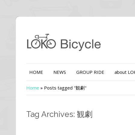
HOME
NEWS
GROUP RIDE
about L
Home
»
Posts tagged "観劇"
Tag Archives: 観劇