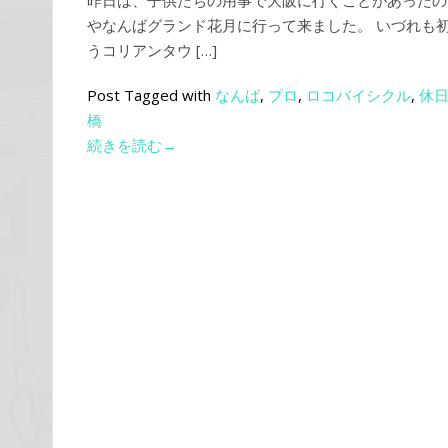
昨日は、子供たちの用事で大阪に行くことがあったの
やなんばグランド花月に行って来ました。 いづれも
うコリアンタウ […]
Post Tagged with
なんば
,
プロ
,
ロコバイシクル
,
休
橋
続きを読む→