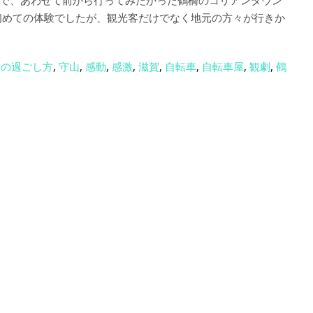
で、あわせて前から行ってみたかった鶴橋のコリアンタウン
初めての体験でしたが、観光客だけでなく地元の方々が行きか
日の過ごし方
,
守山
,
感動
,
感激
,
滋賀
,
自転車
,
自転車屋
,
観劇
,
鶴