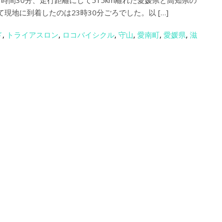
で６時間30分、走行距離にして515km離れた愛媛県と高知県の
て現地に到着したのは23時30分ごろでした。以 […]
ド
,
トライアスロン
,
ロコバイシクル
,
守山
,
愛南町
,
愛媛県
,
滋