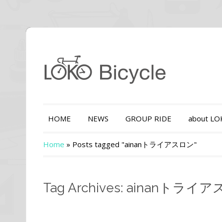
HOME
NEWS
GROUP RIDE
about L
Home
»
Posts tagged "ainanトライアスロン"
Tag Archives: ainanトライ