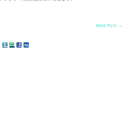
Next Post
→