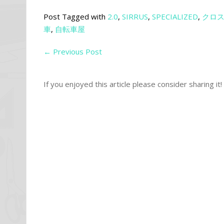
Post Tagged with
2.0
,
SIRRUS
,
SPECIALIZED
,
クロ
車
,
自転車屋
←
Previous Post
If you enjoyed this article please consider sharing it!