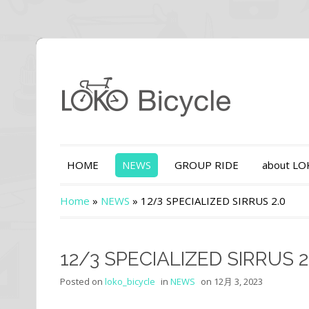
HOME
NEWS
GROUP RIDE
about L
Home
»
NEWS
»
12/3 SPECIALIZED SIRRUS 2.0
12/3 SPECIALIZED SIRRUS 2
Posted on
loko_bicycle
in
NEWS
on
12月 3, 2023