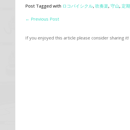
Post Tagged with
ロコバイシクル
,
吹奏楽
,
守山
,
定
←
Previous Post
If you enjoyed this article please consider sharing it!