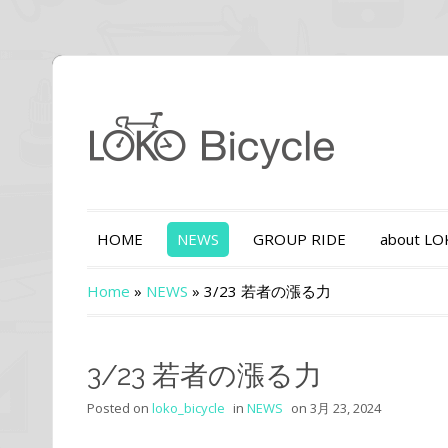
HOME
NEWS
GROUP RIDE
about L
Home
»
NEWS
»
3/23 若者の漲る力
3/23 若者の漲る力
Posted on
loko_bicycle
in
NEWS
on
3月 23, 2024