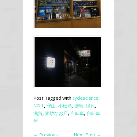
Post Tagged with
cyclescience
,
NO.1
,
守山
,
小松島
,
徳島
,
憧れ
,
滋賀
,
素敵なお店
,
自転車
,
自転車
屋
←
Previous
Next Post
→