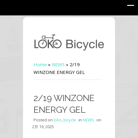
Home
»
NEWS
»
2/19
WINZONE ENERGY GEL
2/19 WINZONE
ENERGY GEL
Posted on
loko_bicycle
in
NEWS
on
2月 19, 2025