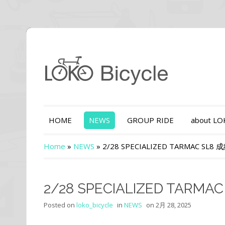
HOME
NEWS
GROUP RIDE
about L
Home
»
NEWS
»
2/28 SPECIALIZED TARMAC SL8
2/28 SPECIALIZED TARM
Posted on
loko_bicycle
in
NEWS
on
2月 28, 2025