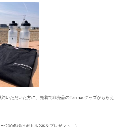
ご成約いただいた方に、先着で非売品のTarmacグッズがもらえ
1〜200名様はボトル2本をプレゼント。）