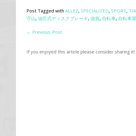
Post Tagged with
ALLEZ
,
SPECIALIZED
,
SPORT
,
TI
守山
,
油圧式ディスクブレーキ
,
滋賀
,
自転車
,
自転車
←
Previous Post
If you enjoyed this article please consider sharing it!