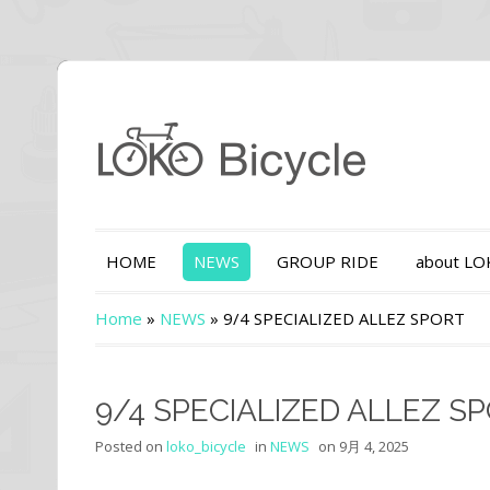
HOME
NEWS
GROUP RIDE
about L
Home
»
NEWS
»
9/4 SPECIALIZED ALLEZ SPORT
9/4 SPECIALIZED ALLEZ S
Posted on
loko_bicycle
in
NEWS
on
9月 4, 2025