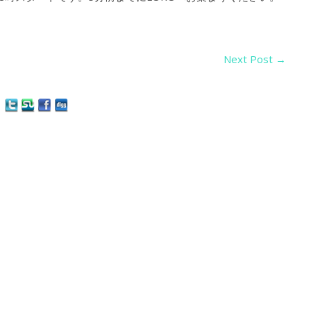
Next Post
→