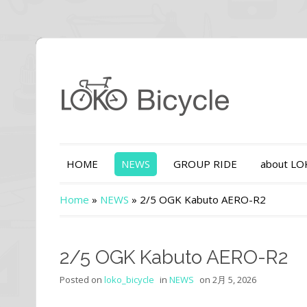
HOME
NEWS
GROUP RIDE
about L
Home
»
NEWS
»
2/5 OGK Kabuto AERO-R2
2/5 OGK Kabuto AERO-R2
Posted on
loko_bicycle
in
NEWS
on
2月 5, 2026