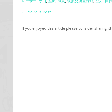
レーサー
,
守山
,
整流
,
滋賀
,
破損交換登録店
,
空力
,
自
←
Previous Post
If you enjoyed this article please consider sharing it!