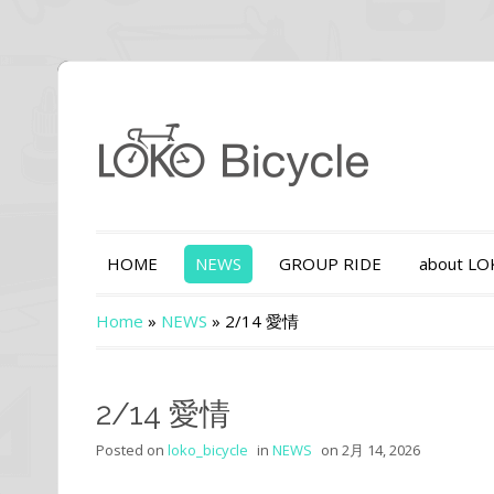
HOME
NEWS
GROUP RIDE
about L
Home
»
NEWS
»
2/14 愛情
2/14 愛情
Posted on
loko_bicycle
in
NEWS
on
2月 14, 2026