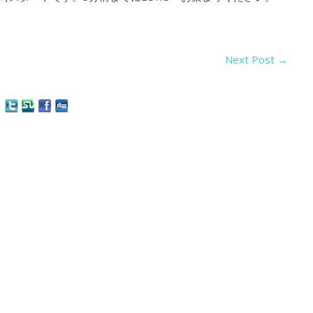
Next Post
→