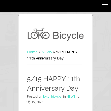
Home
»
NEWS
»
5/15 HAPPY
11th Anniversary Day
5/15 HAPPY 11th
Anniversary Day
Posted on
loko_bicycle
in
NEWS
on
5月 15, 2026