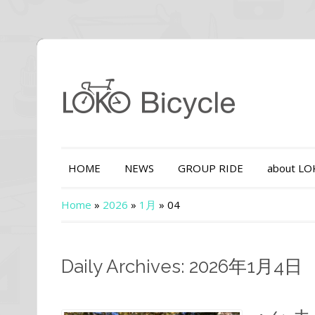
HOME
NEWS
GROUP RIDE
about L
Home
»
2026
»
1月
»
04
Daily Archives: 2026年1月4日