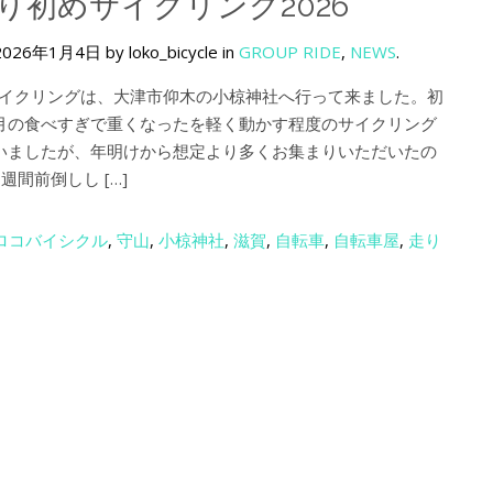
 走り初めサイクリング2026
2026年1月4日 by loko_bicycle in
GROUP RIDE
,
NEWS
.
初サイクリングは、大津市仰木の小椋神社へ行って来ました。初
月の食べすぎで重くなったを軽く動かす程度のサイクリング
いましたが、年明けから想定より多くお集まりいただいたの
週間前倒しし […]
ロコバイシクル
,
守山
,
小椋神社
,
滋賀
,
自転車
,
自転車屋
,
走り