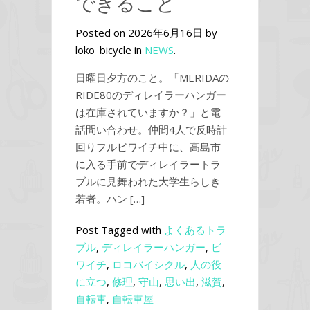
できること
Posted on 2026年6月16日 by
loko_bicycle in
NEWS
.
日曜日夕方のこと。「MERIDAの
RIDE80のディレイラーハンガー
は在庫されていますか？」と電
話問い合わせ。仲間4人で反時計
回りフルビワイチ中に、高島市
に入る手前でディレイラートラ
ブルに見舞われた大学生らしき
若者。ハン […]
Post Tagged with
よくあるトラ
ブル
,
ディレイラーハンガー
,
ビ
ワイチ
,
ロコバイシクル
,
人の役
に立つ
,
修理
,
守山
,
思い出
,
滋賀
,
自転車
,
自転車屋