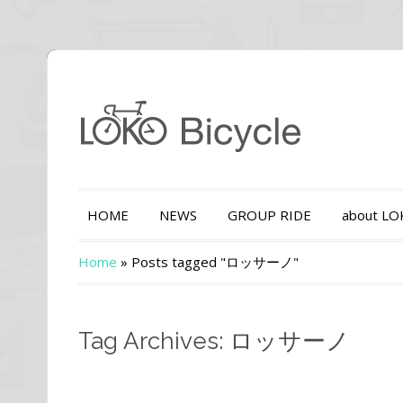
HOME
NEWS
GROUP RIDE
about L
Home
»
Posts tagged "ロッサーノ"
Tag Archives: ロッサーノ