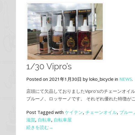
1/30 Vipro’s
Posted on 2021年1月30日 by loko_bicycle in
NEWS
.
店頭にて欠品しておりましたVipro’sのチェーンオ
ブルーノ、ロッサーノです。 それぞれ優れた特徴がご
Post Tagged with
ケイテン
,
チェーンオイル
,
ブルー
滋賀
,
自転車
,
自転車屋
続きを読む→