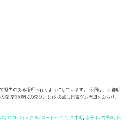
て魅力のある場所へ行くようにしています。 今回は、京都府
Lの森 京都(府民の森ひよし)を拠点に日吉ダム周辺をぶらり。
ベロ
,
ロコバイシクル
,
ロードバイク
,
八木町
,
南丹市
,
古民家
,
日