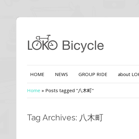
HOME
NEWS
GROUP RIDE
about L
Home
»
Posts tagged "八木町"
Tag Archives: 八木町