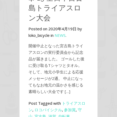
島トライアスロ
ン大会
Posted on 2020年4月19日 by
loko_bicycle in
NEWS
.
開催中止となった宮古島トライ
アスロンの実行委員会から記念
品が届きました。 ゴールした後
に受け取るTシャツとタオル。
そして、地元小学生による応援
メッセージが2通。 中止になっ
てもなお地元の温かさを感じる
素晴らしい大会です […]
Post Tagged with
トライアスロ
ン
,
ロコバイシクル
,
参加賞
,
守
山
,
宮古島
,
滋賀
,
自転車