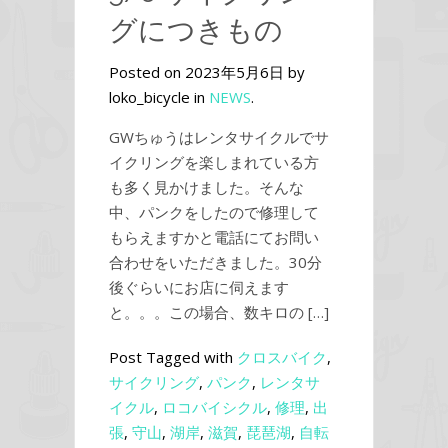
グにつきもの
Posted on 2023年5月6日 by
loko_bicycle in
NEWS
.
GWちゅうはレンタサイクルでサ
イクリングを楽しまれている方
も多く見かけました。そんな
中、パンクをしたので修理して
もらえますかと電話にてお問い
合わせをいただきました。30分
後ぐらいにお店に伺えます
と。。。この場合、数キロの […]
Post Tagged with
クロスバイク
,
サイクリング
,
パンク
,
レンタサ
イクル
,
ロコバイシクル
,
修理
,
出
張
,
守山
,
湖岸
,
滋賀
,
琵琶湖
,
自転