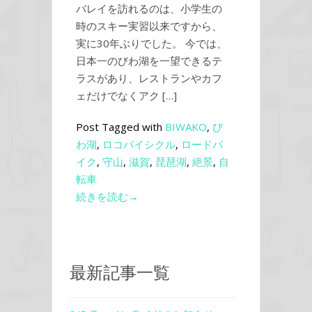
バレイを訪れるのは、小学生の
時のスキー実習以来ですから、
実に30年ぶりでした。 今では、
日本一のびわ湖を一望できるテ
ラスがあり、レストランやカフ
ェだけでなくアク […]
Post Tagged with
BIWAKO
,
び
わ湖
,
ロコバイシクル
,
ロードバ
イク
,
守山
,
滋賀
,
琵琶湖
,
絶景
,
自
転車
続きを読む→
最新記事一覧