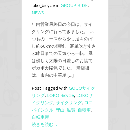
loko_bicycle in
GROUP RIDE
,
NEWS
.
年内営業最終日の今日は、サイ
クリングに行ってきました。 い
つものコースから少し足をのば
し約60kmの距離。 寒風吹きすさ
ぶ昨日までの天気から一転、風
は優しく太陽の日差しのお陰で
ポカポカ陽気でした。 帰店後
は、市内の中華屋 […]
Post Tagged with
GOGOサイク
リング
,
LOKO Bicycle
,
LOKOサ
イクリング
,
サイクリング
,
ロコ
バイシクル
,
守山
,
滋賀
,
自転車
,
自転車屋
続きを読む→