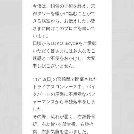
今僕は、鎖骨の手術を終え、京
都タワーを微かに臨むことがで
きる病室から、お伝えしたい皆
さまに向けこのブログを書いて
います。
日頃からLOKO Bicycleをご愛顧
いただく皆さまには多大なるご
迷惑とご不便をおかけし、大変
申し訳ございません。
11/10(日)の宮崎県で開催された
トライアスロンレース中、バイ
クパートの序盤に不用意なパフ
ォーマンスから単独落車をしま
した。
その際、流れが悪く、右鎖骨骨
折、右肋骨7ヶ所骨折、右肺挫
傷、右肺気胸を患いました。