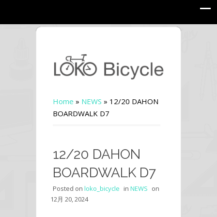
Home
»
NEWS
»
12/20 DAHON
BOARDWALK D7
12/20 DAHON
BOARDWALK D7
Posted on
loko_bicycle
in
NEWS
on
12月 20, 2024