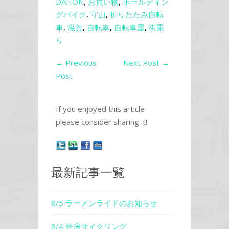
DAHON
,
お買い物
,
ホールディン
グバイク
,
守山
,
折りたたみ自転
車
,
滋賀
,
自転車
,
自転車屋
,
街乗
り
←
Previous
Next Post
→
Post
If you enjoyed this article
please consider sharing it!
最新記事一覧
8/5 ラーメンライドのお知らせ
8/4 外房サイクリング