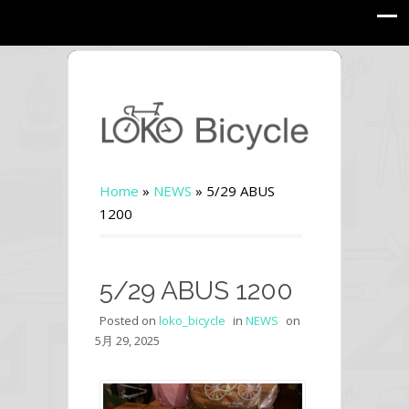
Home
»
NEWS
»
5/29 ABUS
1200
5/29 ABUS 1200
Posted on
loko_bicycle
in
NEWS
on
5月 29, 2025