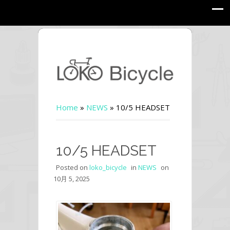
Home
»
NEWS
»
10/5 HEADSET
10/5 HEADSET
Posted on
loko_bicycle
in
NEWS
on
10月 5, 2025