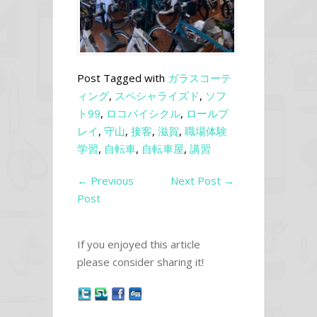
Post Tagged with
ガラスコーテ
ィング
,
スペシャライズド
,
ソフ
ト99
,
ロコバイシクル
,
ロールプ
レイ
,
守山
,
接客
,
滋賀
,
職場体験
学習
,
自転車
,
自転車屋
,
講習
←
Previous
Next Post
→
Post
If you enjoyed this article
please consider sharing it!