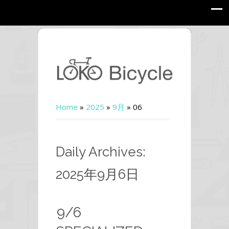
Home
»
2025
»
9月
»
06
Daily Archives:
2025年9月6日
9/6