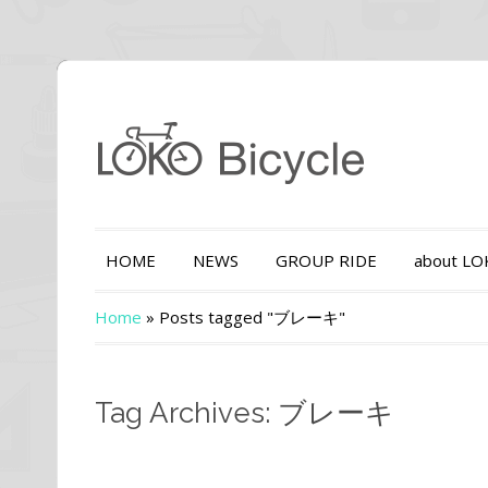
HOME
NEWS
GROUP RIDE
about L
Home
»
Posts tagged "ブレーキ"
Tag Archives: ブレーキ