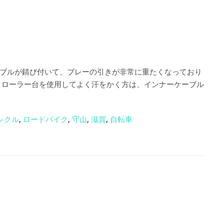
ブルが錆び付いて、ブレーの引きが非常に重たくなっており
、ローラー台を使用してよく汗をかく方は、インナーケーブル
シクル
,
ロードバイク
,
守山
,
滋賀
,
自転車