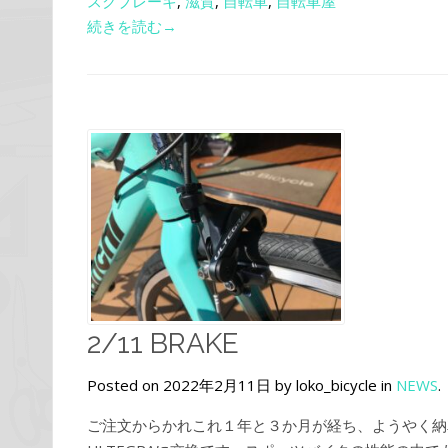
スクブレーキ
,
滋賀
,
自転車
,
自転車屋
続きを読む→
2/11 BRAKE
Posted on 2022年2月11日 by loko_bicycle in
NEWS
.
ご注文からかれこれ１年と３か月が経ち、ようやく納車