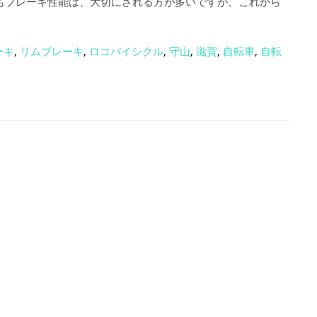
でもブレーキ性能は、大切にされる方が多いですが、これから
ーキ
,
リムブレーキ
,
ロコバイシクル
,
守山
,
滋賀
,
自転車
,
自転