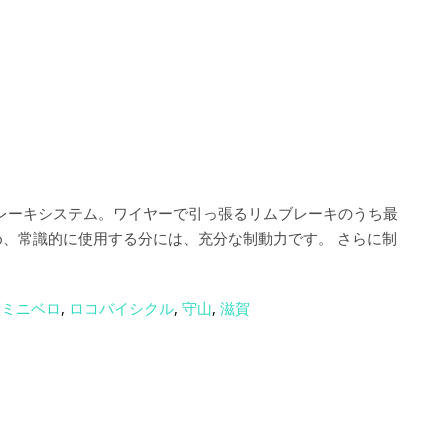
レーキシステム。ワイヤーで引っ張るリムブレーキのうち最
め、常識的に使用する分には、充分な制動力です。 さらに制
,
ミニベロ
,
ロコバイシクル
,
守山
,
滋賀