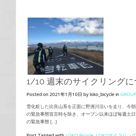
1/10 週末のサイクリング
Posted on 2021年1月10日 by loko_bicycle in
GROUP
雪化粧した比良山系を正面に野洲川沿いを走り、今朝の
の緊急事態宣言時を除き、オープン以来ほぼ毎週土日
の緊急事態 […]
Post Tagged with
LOKO Bicycle
,
LOKOサイクリング