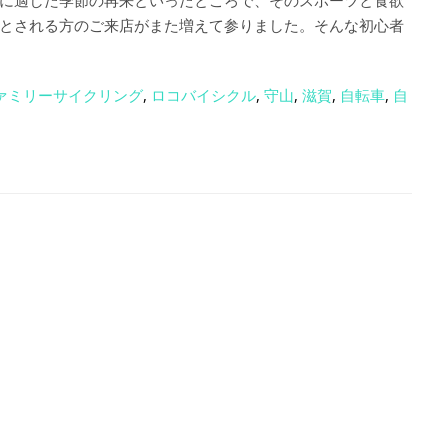
に適した季節の再来といったところで、そのスポーツと食欲
とされる方のご来店がまた増えて参りました。そんな初心者
ァミリーサイクリング
,
ロコバイシクル
,
守山
,
滋賀
,
自転車
,
自