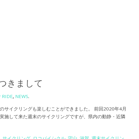
につきまして
 RIDE
,
NEWS
.
サイクリングも楽しむことができました。 前回2020年4月
実施して来た週末のサイクリングですが、県内の動静・近隣
,
サイクリング
,
ロコバイシクル
,
守山
,
滋賀
,
週末サイクリン