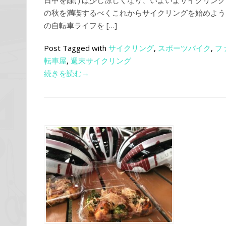
日中を除けば少し涼しくなり、いよいよサイクリング
の秋を満喫するべくこれからサイクリングを始めよう
の自転車ライフを […]
Post Tagged with
サイクリング
,
スポーツバイク
,
フ
転車屋
,
週末サイクリング
続きを読む→