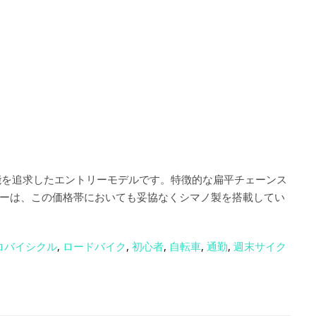
能を追求したエントリーモデルです。特徴的な扁平チェーンス
ーは、この価格帯においても妥協なくシマノ製を搭載してい
コバイシクル
,
ロードバイク
,
初心者
,
自転車
,
通勤
,
週末サイク