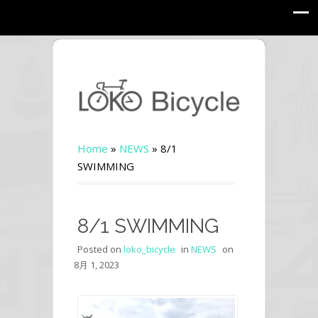
Home
»
NEWS
»
8/1
SWIMMING
8/1 SWIMMING
Posted on
loko_bicycle
in
NEWS
on
8月 1, 2023