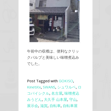
午前中の収穫は、便利なクリッ
クバルブと美味しい味噌煮込み
でした。
Post Tagged with
GOKISO
,
KinetiXx
,
SWANS
,
シュワルベ
,
ロ
コバイシクル
,
名古屋
,
味噌煮込
みうどん
,
大久手 山本屋
,
守山
,
展示会
,
滋賀
,
自転車
,
自転車屋