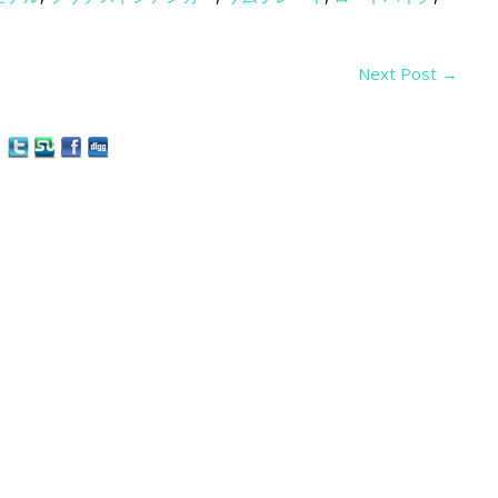
Next Post
→