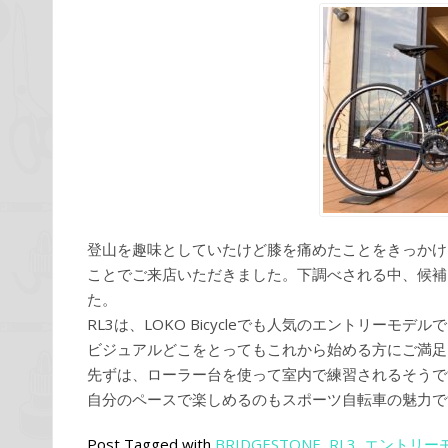
登山を趣味としていたけど膝を痛めたことをきっかけ
ことでご来店いただきました。下調べされる中、候補
た。
RL3は、LOKO Bicycleでも人気のエントリー
ビジュアルどこをとってもこれから始める方にご満足
先ずは、ローラー台を使って室内で練習されるそうで
自分のペースで楽しめるのもスポーツ自転車の魅力で
Post Tagged with
BRIDGESTONE
,
RL3
,
エントリー