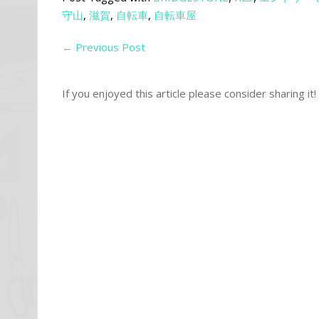
守山
,
滋賀
,
自転車
,
自転車屋
←
Previous Post
If you enjoyed this article please consider sharing it!