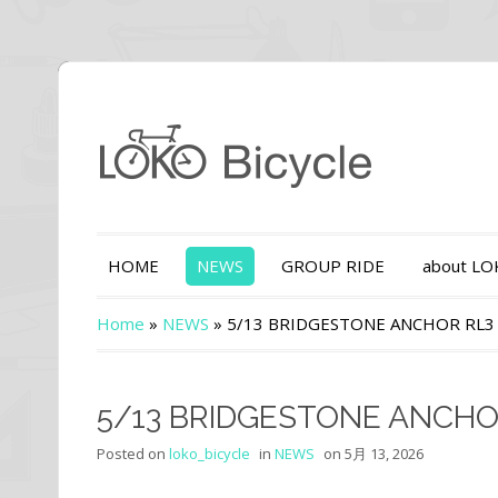
HOME
NEWS
GROUP RIDE
about L
Home
»
NEWS
»
5/13 BRIDGESTONE ANCHOR RL3
5/13 BRIDGESTONE ANCHO
Posted on
loko_bicycle
in
NEWS
on
5月 13, 2026