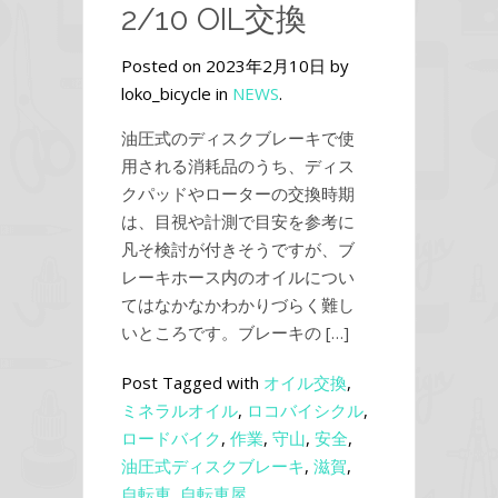
2/10 OIL交換
Posted on 2023年2月10日 by
loko_bicycle in
NEWS
.
油圧式のディスクブレーキで使
用される消耗品のうち、ディス
クパッドやローターの交換時期
は、目視や計測で目安を参考に
凡そ検討が付きそうですが、ブ
レーキホース内のオイルについ
てはなかなかわかりづらく難し
いところです。ブレーキの […]
Post Tagged with
オイル交換
,
ミネラルオイル
,
ロコバイシクル
,
ロードバイク
,
作業
,
守山
,
安全
,
油圧式ディスクブレーキ
,
滋賀
,
自転車
,
自転車屋