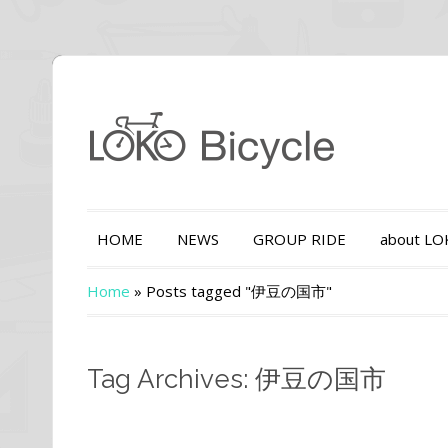
HOME
NEWS
GROUP RIDE
about L
Home
»
Posts tagged "伊豆の国市"
Tag Archives: 伊豆の国市