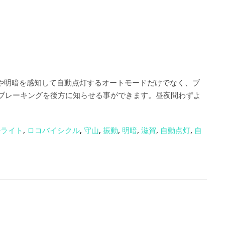
動や明暗を感知して自動点灯するオートモードだけでなく、ブ
ブレーキングを後方に知らせる事ができます。昼夜問わずよ
ルライト
,
ロコバイシクル
,
守山
,
振動
,
明暗
,
滋賀
,
自動点灯
,
自