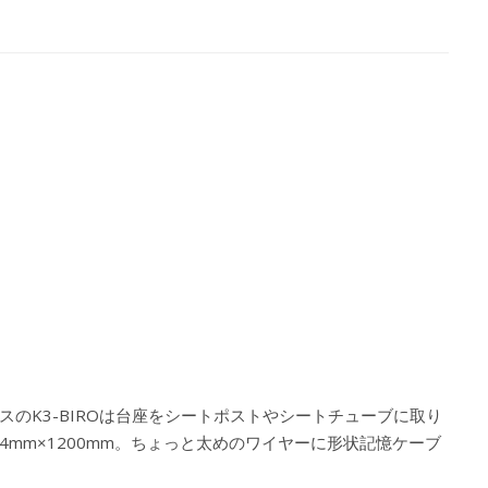
のK3-BIROは台座をシートポストやシートチューブに取り
mm×1200mm。ちょっと太めのワイヤーに形状記憶ケーブ