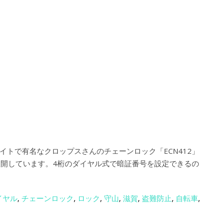
トで有名なクロップスさんのチェーンロック「ECN412」
展開しています。4桁のダイヤル式で暗証番号を設定できるの
イヤル
,
チェーンロック
,
ロック
,
守山
,
滋賀
,
盗難防止
,
自転車
,