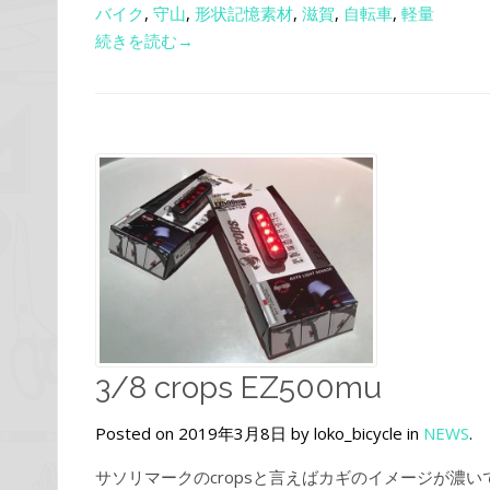
バイク
,
守山
,
形状記憶素材
,
滋賀
,
自転車
,
軽量
続きを読む→
3/8 crops EZ500mu
Posted on 2019年3月8日 by loko_bicycle in
NEWS
.
サソリマークのcropsと言えばカギのイメージが濃