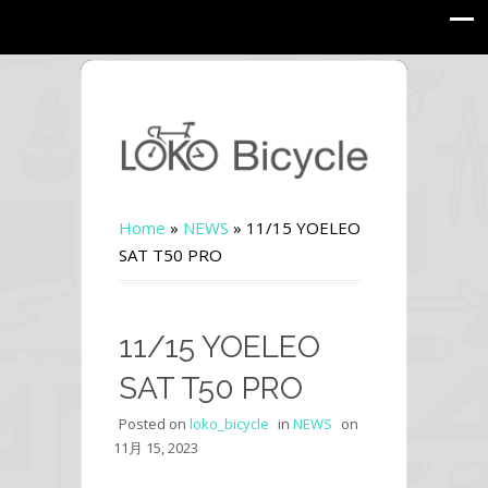
Home
»
NEWS
»
11/15 YOELEO
SAT T50 PRO
11/15 YOELEO
SAT T50 PRO
Posted on
loko_bicycle
in
NEWS
on
11月 15, 2023