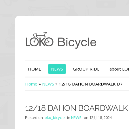
HOME
NEWS
GROUP RIDE
about L
Home
»
NEWS
»
12/18 DAHON BOARDWALK D7
12/18 DAHON BOARDWALK
Posted on
loko_bicycle
in
NEWS
on
12月 18, 2024