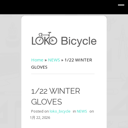
Home
»
NEWS
»
1/22 WINTER
GLOVES
1/22 WINTER
GLOVES
Posted on
loko_bicycle
in
NEWS
on
1月 22, 2026