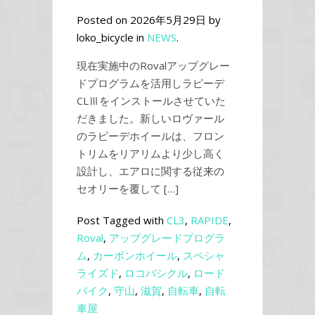
Posted on 2026年5月29日 by
loko_bicycle in
NEWS
.
現在実施中のRovalアップグレー
ドプログラムを活用しラピーデ
CLⅢをインストールさせていた
だきました。新しいロヴァール
のラピーデホイールは、フロン
トリムをリアリムより少し高く
設計し、エアロに関する従来の
セオリーを覆して […]
Post Tagged with
CL3
,
RAPIDE
,
Roval
,
アップグレードプログラ
ム
,
カーボンホイール
,
スペシャ
ライズド
,
ロコバシクル
,
ロード
バイク
,
守山
,
滋賀
,
自転車
,
自転
車屋