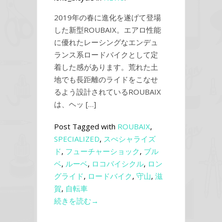
2019年の春に進化を遂げて登場
した新型ROUBAIX。エアロ性能
に優れたレーシングなエンデュ
ランス系ロードバイクとして定
着した感があります。荒れた土
地でも長距離のライドをこなせ
るよう設計されているROUBAIX
は、ヘッ […]
Post Tagged with
ROUBAIX
,
SPECIALIZED
,
スぺシャライズ
ド
,
フューチャーショック
,
ブル
ベ
,
ルーベ
,
ロコバイシクル
,
ロン
グライド
,
ロードバイク
,
守山
,
滋
賀
,
自転車
続きを読む→