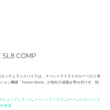
X SL8 COMP
1のエンデュランスバイクは、スペシャライズドのルーベだと考
ン機構「Future Shock」が他社の追随を寄せ付けず、快
ZED
,
エンデュランス
,
スペシャライズド
,
ルーベ
,
ロコバイシク
自転車屋