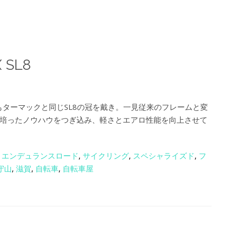
 SL8
もターマックと同じSL8の冠を戴き。一見従来のフレームと変
で培ったノウハウをつぎ込み、軽さとエアロ性能を向上させて
,
エンデュランスロード
,
サイクリング
,
スペシャライズド
,
フ
守山
,
滋賀
,
自転車
,
自転車屋