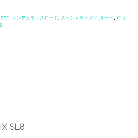
IZED
,
エンデュランスロード
,
スペシャライズド
,
ルーベ
,
ロコ
屋
IX SL8