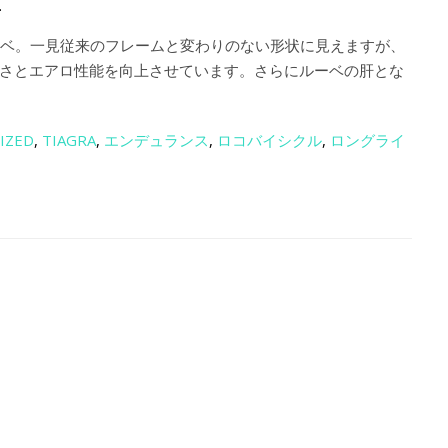
.
ルーベ。一見従来のフレームと変わりのない形状に見えますが、
軽さとエアロ性能を向上させています。さらにルーベの肝とな
LIZED
,
TIAGRA
,
エンデュランス
,
ロコバイシクル
,
ロングライ