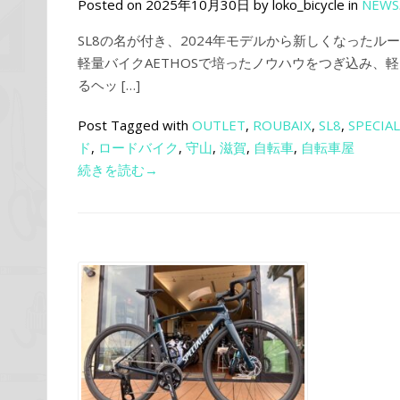
Posted on 2025年10月30日 by loko_bicycle in
NEWS
SL8の名が付き、2024年モデルから新しくなった
軽量バイクAETHOSで培ったノウハウをつぎ込み、
るヘッ […]
Post Tagged with
OUTLET
,
ROUBAIX
,
SL8
,
SPECIA
ド
,
ロードバイク
,
守山
,
滋賀
,
自転車
,
自転車屋
続きを読む→