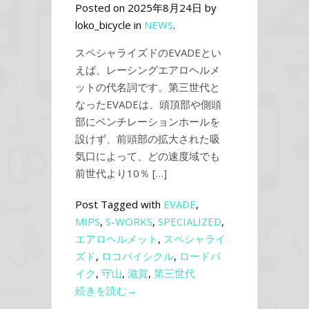
Posted on 2025年8月24日 by
loko_bicycle in
NEWS
.
スペシャライズドのEVADEとい
えば、レーシングエアロヘルメ
ットの代名詞です。第三世代と
なったEVADEは、頭頂部や側頭
部にベンチレーションホールを
設けず、前頭部の拡大された吸
気口によって、どの速度域でも
前世代より10％ […]
Post Tagged with
EVADE
,
MIPS
,
S-WORKS
,
SPECIALIZED
,
エアロヘルメット
,
スペシャライ
ズド
,
ロコバイシクル
,
ロードバ
イク
,
守山
,
滋賀
,
第三世代
続きを読む→