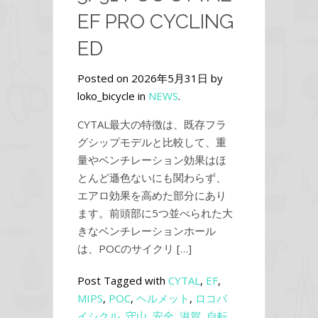
EF PRO CYCLING
ED
Posted on 2026年5月31日 by
loko_bicycle in
NEWS
.
CYTAL最大の特徴は、既存フラ
グシップモデルと比較して、重
量やベンチレーション効果はほ
とんど遜色ないにも関わらず、
エアロ効果を高めた部分にあり
ます。前頭部に5つ並べられた大
きなベンチレーションホール
は、POCのサイクリ […]
Post Tagged with
CYTAL
,
EF
,
MIPS
,
POC
,
ヘルメット
,
ロコバ
イシクル
,
守山
,
安全
,
滋賀
,
自転