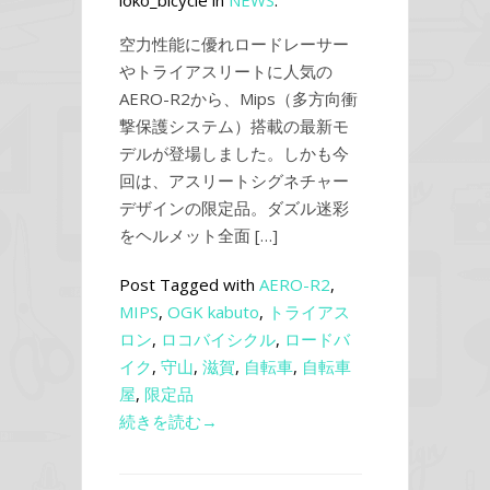
loko_bicycle in
NEWS
.
空力性能に優れロードレーサー
やトライアスリートに人気の
AERO-R2から、Mips（多方向衝
撃保護システム）搭載の最新モ
デルが登場しました。しかも今
回は、アスリートシグネチャー
デザインの限定品。ダズル迷彩
をヘルメット全面 […]
Post Tagged with
AERO-R2
,
MIPS
,
OGK kabuto
,
トライアス
ロン
,
ロコバイシクル
,
ロードバ
イク
,
守山
,
滋賀
,
自転車
,
自転車
屋
,
限定品
続きを読む→