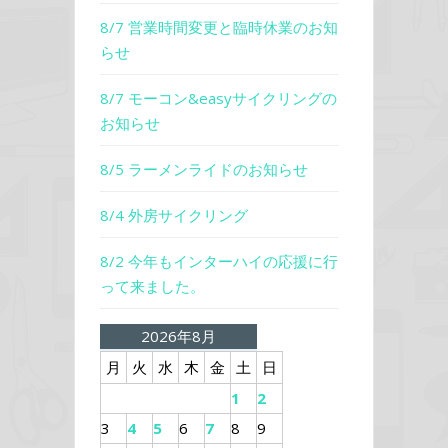
8/7 営業時間変更と臨時休業のお知
らせ
8/7 モーコン&easyサイクリングの
お知らせ
8/5 ラーメンライドのお知らせ
8/4 外房サイクリング
8/2 今年もインターハイの応援に行
って来ました。
2026年8月
月
火
水
木
金
土
日
1
2
3
4
5
6
7
8
9