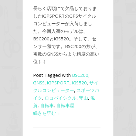
長らく店頭にて欠品しておりま
したiGPSPORTのGPSサイクル
コンピューターが入荷しまし
た。今回入荷のモデルは、
BSC200とiGS520。そして、セ
ンサー類です。BSC200の方が、
複数のGNSSからより精度の高い
位 […]
Post Tagged with
BSC200
,
GNSS
,
iGPSPORT
,
iGS520
,
サイ
クルコンピューター
,
スポーツバ
イク
,
ロコバイシクル
,
守山
,
滋
賀
,
自転車
,
自転車屋
続きを読む→