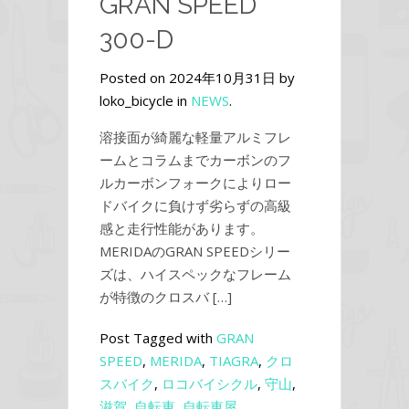
GRAN SPEED
300-D
Posted on 2024年10月31日 by
loko_bicycle in
NEWS
.
溶接面が綺麗な軽量アルミフレ
ームとコラムまでカーボンのフ
ルカーボンフォークによりロー
ドバイクに負けず劣らずの高級
感と走行性能があります。
MERIDAのGRAN SPEEDシリー
ズは、ハイスペックなフレーム
が特徴のクロスバ […]
Post Tagged with
GRAN
SPEED
,
MERIDA
,
TIAGRA
,
クロ
スバイク
,
ロコバイシクル
,
守山
,
滋賀
,
自転車
,
自転車屋