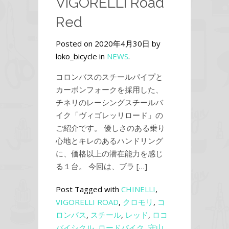
VIGORELLI Road
Red
Posted on 2020年4月30日 by
loko_bicycle in
NEWS
.
コロンバスのスチールパイプと
カーボンフォークを採用した、
チネリのレーシングスチールバ
イク「ヴィゴレッリロード」の
ご紹介です。 優しさのある乗り
心地とキレのあるハンドリング
に、価格以上の潜在能力を感じ
る１台。 今回は、ブラ […]
Post Tagged with
CHINELLI
,
VIGORELLI ROAD
,
クロモリ
,
コ
ロンバス
,
スチール
,
レッド
,
ロコ
バイシクル
,
ロードバイク
,
守山
,